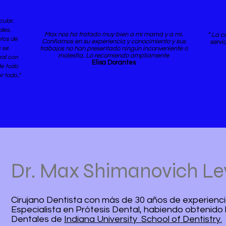
ular.
les.
Max nos ha tratado muy bien a mi mamá y a mí.
“ La 
ntos de
Confiamos en su experiencia y conocimiento y sus
servi
 se
trabajos no han presentado ningún inconveniente o
molestia. Lo recomiendo ampliamente
ral con
Elisa Dorantes
de todo
 todo..”
Dr. Max Shimanovich Le
Cirujano Dentista con más de 30 años de experienc
Especialista en Prótesis Dental, habiendo obtenido 
Dentales de
Indiana University School of Dentistry.