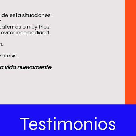
 de esta situaciones:
r
alientes o muy fríos.
 evitar incomodidad.
n.
rótesis.
la vida nuevamente
Testimonios