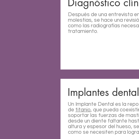
Diagnóstico clín
Después de una entrevista en 
molestias, se hace una revisió
como las radiografías necesar
tratamiento.
Implantes denta
Un Implante Dental es la repos
de
titanio
, que pueda coexisti
soportar las fuerzas de mast
desde un diente faltante has
altura y espesor del hueso, s
como se necesiten para lograr